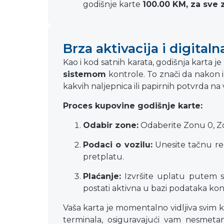
godišnje karte
100.00 KM, za sve 
Brza aktivacija i digitaln
Kao i kod satnih karata, godišnja karta j
sistemom
kontrole. To znači da nakon 
kakvih naljepnica ili papirnih potvrda na
Proces kupovine godišnje karte:
Odabir zone:
Odaberite Zonu 0, Zo
Podaci o vozilu:
Unesite tačnu reg
pretplatu.
Plaćanje:
Izvršite uplatu putem si
postati aktivna u bazi podataka kon
Vaša karta je momentalno vidljiva svim 
terminala, osiguravajući vam nesmet