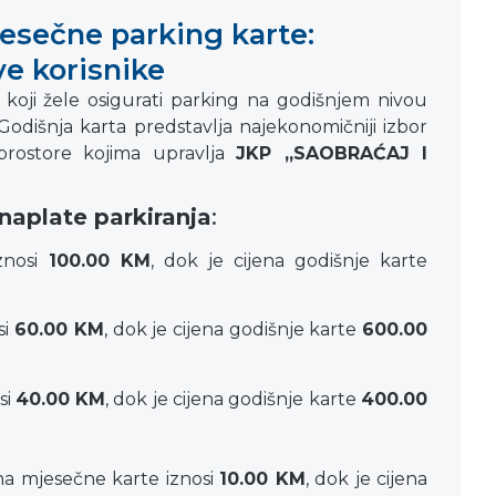
jesečne parking karte:
ve korisnike
 koji žele osigurati parking na godišnjem nivou
Godišnja karta predstavlja najekonomičniji izbor
prostore kojima upravlja
JKP „SAOBRAĆAJ I
 naplate parkiranja
:
znosi
100
.00 KM
, dok je cijena godišnje karte
si
60
.00 KM
, dok je cijena godišnje karte
600.00
si
40
.00 KM
, dok je cijena godišnje karte
400.00
na mjesečne karte iznosi
10
.00 KM
, dok je cijena