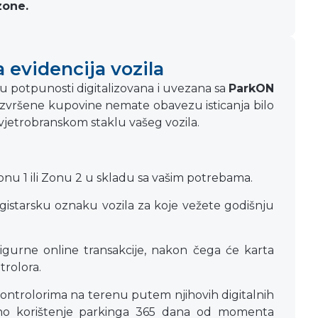
zone.
a evidencija vozila
e u potpunosti digitalizovana i uvezana sa
ParkON
izvršene kupovine nemate obavezu isticanja bilo
 vjetrobranskom staklu vašeg vozila.
nu 1 ili Zonu 2 u skladu sa vašim potrebama.
istarsku oznaku vozila za koje vežete godišnju
gurne online transakcije, nakon čega će karta
trolora.
kontrolorima na terenu putem njihovih digitalnih
ano korištenje parkinga 365 dana od momenta