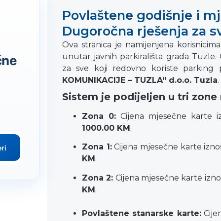
Povlaštene godišnje i m
Dugoročna rješenja za s
Ova stranica je namijenjena korisnicima
unutar javnih parkirališta grada Tuzle. 
čne
za sve koji redovno koriste parking 
KOMUNIKACIJE – TUZLA“ d.o.o. Tuzla
.
Sistem je podijeljen u tri zone
Zona 0:
Cijena mjesečne karte i
1000.00 KM
.
Zona 1:
Cijena mjesečne karte izno
ri
KM
.
Zona 2:
Cijena mjesečne karte izno
KM
.
Povlaštene stanarske karte:
Cije