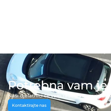
Potrebna vam j
Naši djelatnici će vam rado odgovoriti na 
Kontaktirajte nas