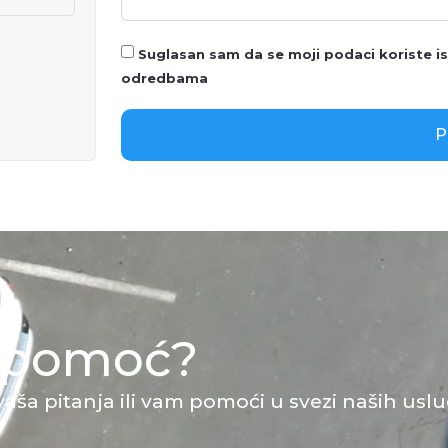
Suglasan sam da se moji podaci koriste i
odredbama
P
e pomoć?
vaša pitanja ili vam pomoći u svezi naših uslu