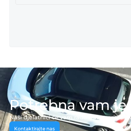
Potrebna vam j
Naši djelatnici će vam rado odgovoriti na 
Kontaktirajte nas