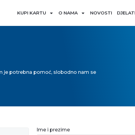
KUPI KARTU
O NAMA
NOVOSTI
DJELAT
i vam je potrebna pomoć, slobodno nam se
Ime i prezime