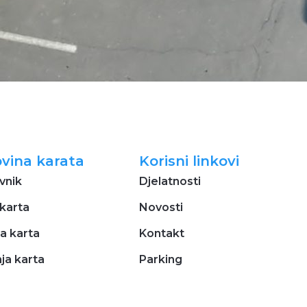
vina karata
Korisni linkovi
vnik
Djelatnosti
karta
Novosti
a karta
Kontakt
ja karta
Parking