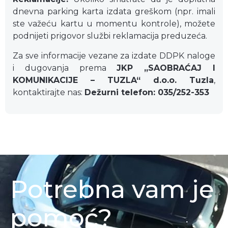
dnevna parking karta izdata greškom (npr. imali
ste važeću kartu u momentu kontrole), možete
podnijeti prigovor službi reklamacija preduzeća.
Za sve informacije vezane za izdate DDPK naloge
i dugovanja prema
JKP „SAOBRAĆAJ I
KOMUNIKACIJE – TUZLA“ d.o.o. Tuzla
,
kontaktirajte nas:
Dežurni telefon: 035/252-353
Potrebna vam je
pomoć?