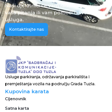
Naši djelatnici će vam rado odgovoriti na
vaša pitanja ili vam pomoći u svezi naših
usluga.
Kontaktirajte nas
Usluge parkiranja, održavanja parkirališta i
premještanja vozila na području Grada Tuzla.
Kupovina karata
Cijenovnik
Satna karta