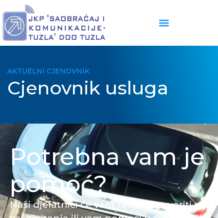
AKTUELNI CJENOVNIK
Cjenovnik usluga
Potrebna vam je
pomoć?
Naši djelatnici će vam rado odgovoriti na
vaša pitanja ili vam pomoći u svezi naših