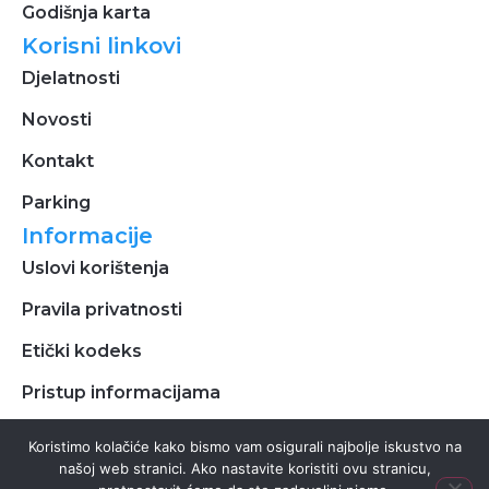
Godišnja karta
Korisni linkovi
Djelatnosti
Novosti
Kontakt
Parking
Informacije
Uslovi korištenja
Pravila privatnosti
Etički kodeks
Pristup informacijama
Koristimo kolačiće kako bismo vam osigurali najbolje iskustvo na
našoj web stranici. Ako nastavite koristiti ovu stranicu,
Copyright © 2025. Tuzla parking – Sva prava pridržana.